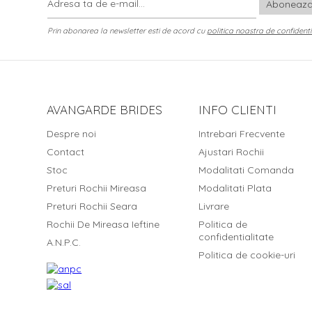
Prin abonarea la newsletter esti de acord cu
politica noastra de confidenti
AVANGARDE BRIDES
INFO CLIENTI
Despre noi
Intrebari Frecvente
Contact
Ajustari Rochii
Stoc
Modalitati Comanda
Preturi Rochii Mireasa
Modalitati Plata
Preturi Rochii Seara
Livrare
Rochii De Mireasa Ieftine
Politica de
confidentialitate
A.N.P.C.
Politica de cookie-uri