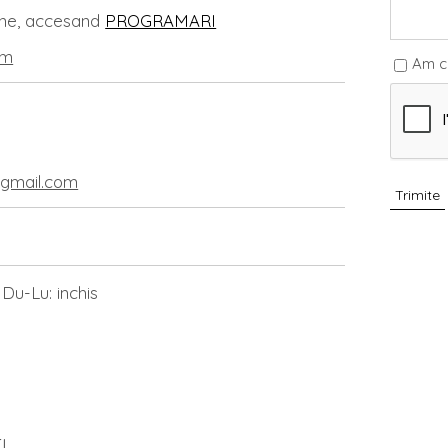
line, accesand
PROGRAMARI
om
Am ci
@gmail.com
Du-Lu: inchis
I