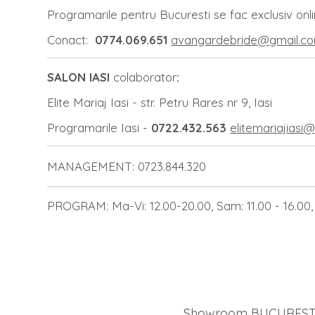
Programarile pentru Bucuresti se fac exclusiv on
Conact:
0774.069.651
avangardebride@gmail.c
SALON IASI
colaborator
:
Elite Mariaj Iasi - str. Petru Rares nr 9, Iasi
Programarile Iasi -
0722.432.563
elitemariajiasi
MANAGEMENT: 0723.844.320
PROGRAM: Ma-Vi: 12.00-20.00, Sam: 11.00 - 16.00, 
Showroom BUCUREST