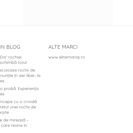
IN BLOG
ALTE MARCI
„Da” rochiei:
www.elitemariaj.ro
 schimbă totul
aculoase rochii de
unțile în aer liber, la
des
o probă. Experiența
es.
începe cu o croială
etul unei rochii de
rșite
ile de mireasă –
 care revine în