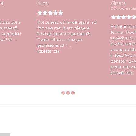
M.
Alina
Alizera
Data eveniment:
ă așa cum
Multumesc ca m-ati ajutat sa
Felicitari pe
frumoasă ,
fac cea mai buna alegere
format! Roch
si comoda !
înca de la prima proba <3.
superbe, cu 
 ! 🩷 ...
Toate fetele sunt super
review pentr
profesioniste! :* ...
avangardebri
(citeste tot)
https://www.
constanta/ro
pentru-mirea
(citeste tot)