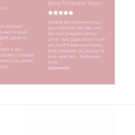
Elena Florentina Tepor
Livia I
 2017
Au atât de multe rochii ca
Am avu
ntru brandul
pare imposibil de ales una...
rochie
ii de mireasa
dar sunt pregatiti pentru
deoseb
gust Lasati un
orice... asa gasit exact ce mi
toate a
u
am dorit! Fetele sunt foarte
decizi
des si aici:
bine pregatite, au grija sa te
ales c
alizera.ro/nunta-
simti speciala... Multumesc
la prob
chii-si-accesorii-
mult! ...
faptul
sa/ ...
zi si a
(citeste tot)
(citeste