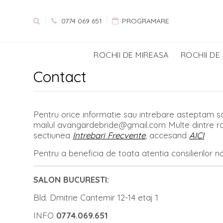
0774 069 651
PROGRAMARE
ROCHII DE MIREASA
ROCHII DE
Contact
Pentru orice informatie sau intrebare asteptam sa
mailul avangardebride@gmail.com Multe dintre raspu
sectiunea
Intrebari Frecvente
,
accesand
AICI
Pentru a beneficia de toata atentia consilierilor 
SALON BUCURESTI:
Bld. Dmitrie Cantemir 12-14 etaj 1
INFO
0774.069.651