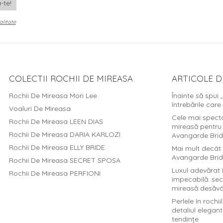
alitate
COLECTII ROCHII DE MIREASA
ARTICOLE D
Rochii De Mireasa Mori Lee
Înainte să spui 
întrebările care
Voaluri De Mireasa
Cele mai spect
Rochii De Mireasa LEEN DIAS
mireasă pentru n
Rochii De Mireasa DARIA KARLOZI
Avangarde Bri
Rochii De Mireasa ELLY BRIDE
Mai mult decât 
Avangarde Brid
Rochii De Mireasa SECRET SPOSA
Luxul adevărat 
Rochii De Mireasa PERFIONI
impecabilă: secr
mireasă desăvâ
Perlele în rochi
detaliul elegant
tendințe