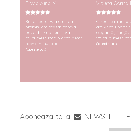
Flavia Alina M.
Violeta Corina 
M-am
Buna seara! Asa cum am
O rochie minunat
 a fost
promis, am atasat cateva
am visat! Foarte 
emenea
poze din ziua nuntii. Va
elegantă , finuță 
f
multumesc inca o data pentru
Vă mulțumesc pt tot
rentina
rochia minunata! ...
(citeste tot)
(citeste tot)
cu mare
coman...
Aboneaza-te la
NEWSLETTER