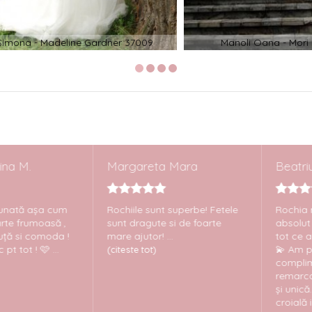
a - Madeline Gardner 37009
Manoli Oana - Mori Lee 
M.
Margareta Mara
Beatriuce
ă așa cum
Rochiile sunt superbe! Fetele
Rochia mea 
frumoasă ,
sunt dragute si de foarte
absolut supe
si comoda !
mare ajutor! ...
tot ce am văz
 ! 🩷 ...
💫 Am primi
(citeste tot)
complimente
remarcat cât
și unică. Mat
croială impe