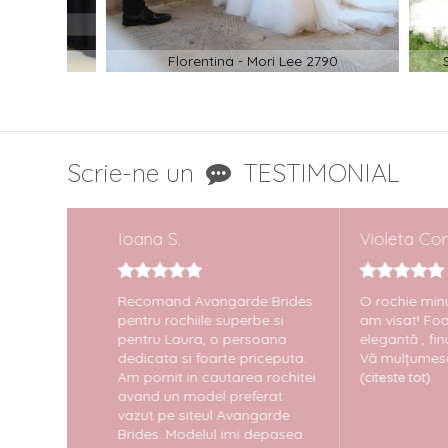
Florentina - Mori Lee 2790
Simon
Scrie-ne un
TESTIMONIAL
Ioana S.
Violeta Corina 
Recomand Avangarde Brides
O rochie minunat
pentru rochiile superbe si
am visat! Foarte 
pentru Laura, o persoana
elegantă , finuță 
dedicata si foarte priceputa.
Vă mulțumesc pt tot
Am pornit in cautarea rochitei
(citeste tot)
avand un model preferat
vazut pe siteul Avangarde
Brides. Modelul imi depasea