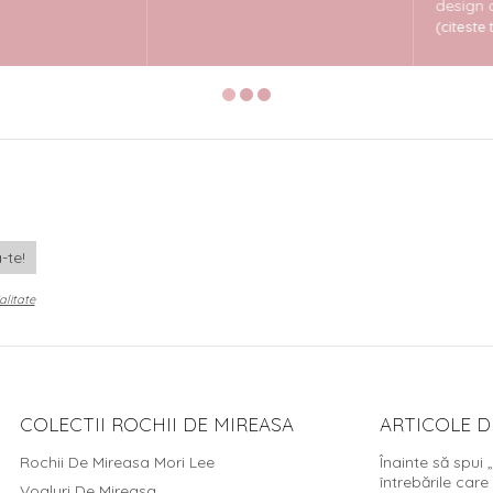
design care 
(citeste tot)
alitate
COLECTII ROCHII DE MIREASA
ARTICOLE D
Rochii De Mireasa Mori Lee
Înainte să spui 
întrebările care
Voaluri De Mireasa