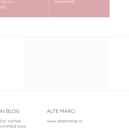
m...
(citeste tot)
(citeste
IN BLOG
ALTE MARCI
„Da” rochiei:
www.elitemariaj.ro
 schimbă totul