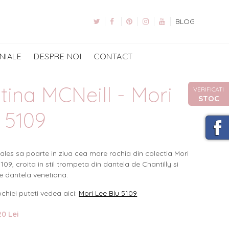
BLOG
NIALE
DESPRE NOI
CONTACT
stina MCNeill - Mori
VERIFICATI
STOC
 5109
 ales sa poarte in ziua cea mare rochia din colectia Mori
5109, croita in stil trompeta din dantela de Chantilly si
de dantela venetiana.
rochiei puteti vedea aici:
Mori Lee Blu 5109
0 Lei