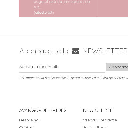
bugetul asa ca, am sperat ca
o s...
(citeste tot)
Aboneaza-te la
NEWSLETTER
Prin abonarea la newsletter esti de acord cu
politica noastra de confidenti
AVANGARDE BRIDES
INFO CLIENTI
Despre noi
Intrebari Frecvente
Contact
Ajustari Rochii