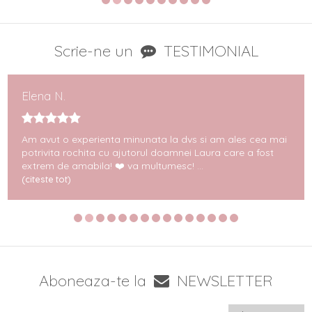
Scrie-ne un
TESTIMONIAL
Elena N.
Am avut o experienta minunata la dvs si am ales cea mai
potrivita rochita cu ajutorul doamnei Laura care a fost
extrem de amabila! ❤️ va multumesc! ...
(citeste tot)
Aboneaza-te la
NEWSLETTER