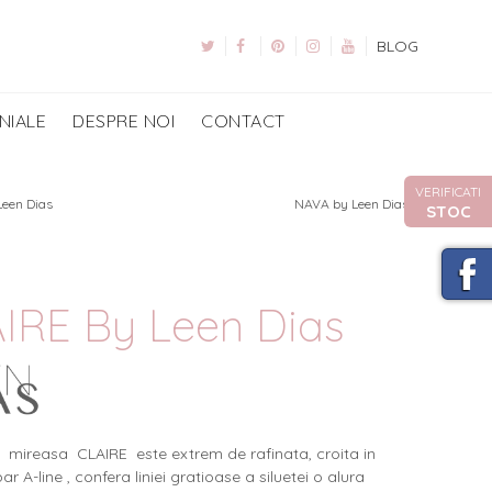
BLOG
NIALE
DESPRE NOI
CONTACT
VERIFICATI
een Dias
NAVA by Leen Dias
STOC
IRE By Leen Dias
 mireasa CLAIRE este extrem de rafinata, croita in
par A-line , confera liniei gratioase a siluetei o alura