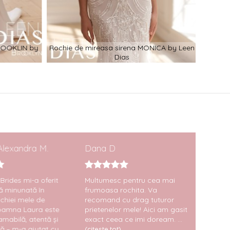
ROOKLIN by
Rochie de mireasa sirena MONICA by Leen
Dias
Rochi
lexandra M.
Dana D
Adria
ides mi-a oferit
Multumesc pentru cea mai
Va mul
 minunată în
frumoasa rochita. Va
pentru 
hiei mele de
recomand cu drag tuturor
profes
amna Laura este
prietenelor mele! Aici am gasit
Victor
abilă, atentă și
exact ceea ce imi doream. ...
este mi
ă – m-a ajutat cu
dragos
(citeste tot)