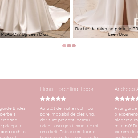
Rochie de mireasa printesa B
MEADOW by Leen Dias
Leen Dias
Elena Florentina Tepor
Andreea A
rde Brides
Au atât de multe rochii ca
Avangarde Br
perbe si
pare imposibil de ales una...
o experiență
persoana
dar sunt pregatiti pentru
alegerea roc
 priceputa.
orice... asa gasit exact ce mi
mireasă! Do
area rochitei
am dorit! Fetele sunt foarte
extrem de am
referat
bine pregatite, au grija sa te
profesionist