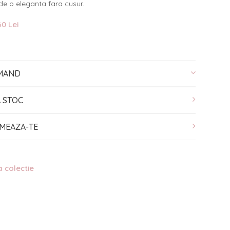
 de o eleganta fara cusur.
0 Lei
MAND
A STOC
MEAZA-TE
a colectie