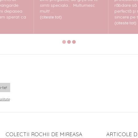
vangarde
simti speciala... Multumesc
răbdare să 
mi depasea
mult! ...
perfectă și m
am sperat ca
sincere pe tot
(citeste tot)
(citeste tot)
alitate
COLECTII ROCHII DE MIREASA
ARTICOLE D