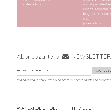
litate,
vazut pe siteul A
(citeste tot)
n
Brides. Modelul i
bugetul asa ca, 
o s...
(citeste tot)
Aboneaza-te la
NEWSLETTER
Prin abonarea la newsletter esti de acord cu
politica noastra de confidenti
AVANGARDE BRIDES
INFO CLIENTI