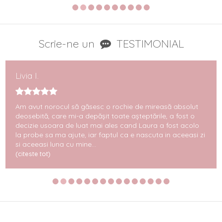
Scrie-ne un
TESTIMONIAL
Livia I.
Am avut norocul să găsesc o rochie de mireasă absolut
deosebită, care mi-a depășit toate așteptările, a fost o
decizie usoara de luat mai ales cand Laura a fost acolo
la probe sa ma ajute, iar faptul ca e nascuta in aceeasi zi
si aceeasi luna cu mine...
(citeste tot)