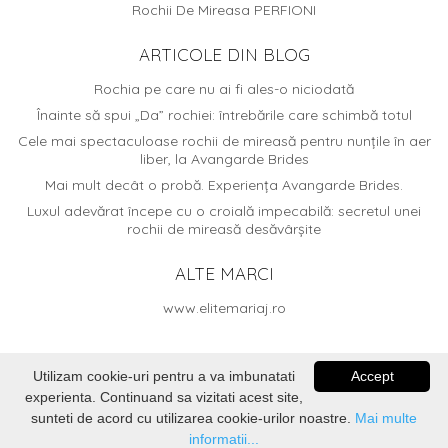
Rochii De Mireasa PERFIONI
ARTICOLE DIN BLOG
Rochia pe care nu ai fi ales-o niciodată
Înainte să spui „Da” rochiei: întrebările care schimbă totul
Cele mai spectaculoase rochii de mireasă pentru nunțile în aer
liber, la Avangarde Brides
Mai mult decât o probă. Experiența Avangarde Brides.
Luxul adevărat începe cu o croială impecabilă: secretul unei
rochii de mireasă desăvârșite
ALTE MARCI
www.elitemariaj.ro
Utilizam cookie-uri pentru a va imbunatati
Accept
© 2026
Avangarde Brides
. Dezvoltat de
Voitin.com Web
experienta. Continuand sa vizitati acest site,
Services
sunteti de acord cu utilizarea cookie-urilor noastre.
Mai multe
informatii...