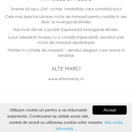
Înainte să spui „Da” rochiei: întrebările care schimbă totul
Cele mai spectaculoase rochii de mireasă pentru nunțile în aer
liber, la Avangarde Brides
Mai mult decât o probă. Experiența Avangarde Brides.
Luxul adevărat începe cu o croială impecabilă: secretul unei
rochii de mireasă desăvârșite
Perlele în rochiile de mireasă – detaliul elegant care revine în
tendințe
ALTE MARCI
www.elitemariaj.ro
© 2026
Avangarde Brides
. Dezvoltat de
Voitin.com Web
Utilizam cookie-uri pentru a va imbunatati
Accept
Services
experienta. Continuand sa vizitati acest site,
sunteti de acord cu utilizarea cookie-urilor noastre.
Mai multe
informatii...