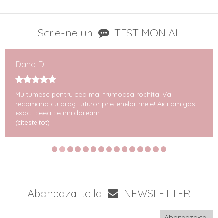
Scrie-ne un
TESTIMONIAL
Dana D
Multumesc pentru cea mai frumoasa rochita. Va
recomand cu drag tuturor prietenelor mele! Aici am gasit
exact ceea ce imi doream. ...
(citeste tot)
Aboneaza-te la
NEWSLETTER