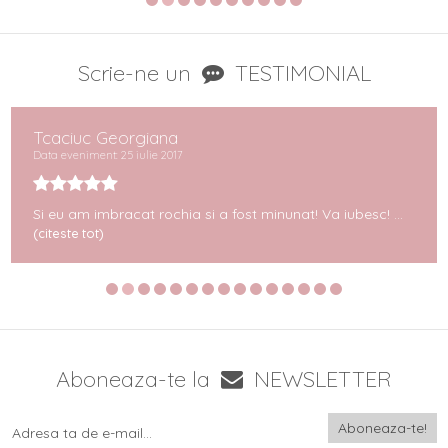
Scrie-ne un
TESTIMONIAL
Tcaciuc Georgiana
Data eveniment: 25 iulie 2017
Si eu am imbracat rochia si a fost minunat! Va iubesc! ...
(citeste tot)
Aboneaza-te la
NEWSLETTER