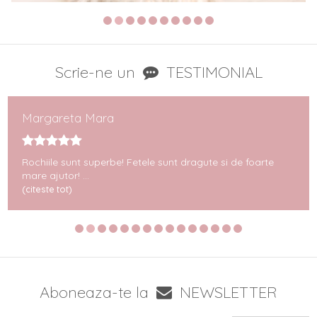
Scrie-ne un
TESTIMONIAL
Margareta Mara
Rochiile sunt superbe! Fetele sunt dragute si de foarte
mare ajutor! ...
(citeste tot)
Aboneaza-te la
NEWSLETTER