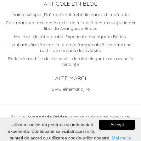
ARTICOLE DIN BLOG
Înainte să spui „Da” rochiei: întrebările care schimbă totul
Cele mai spectaculoase rochii de mireasă pentru nunțile în aer
liber, la Avangarde Brides
Mai mult decât o probă. Experiența Avangarde Brides.
Luxul adevărat începe cu o croială impecabilă: secretul unei
rochii de mireasă desăvârșite
Perlele în rochiile de mireasă – detaliul elegant care revine în
tendințe
ALTE MARCI
www.elitemariaj.ro
© 2026
Avangarde Brides
. Dezvoltat de
Voitin.com Web
Services
Utilizam cookie-uri pentru a va imbunatati
Accept
experienta. Continuand sa vizitati acest site,
sunteti de acord cu utilizarea cookie-urilor noastre.
Mai multe