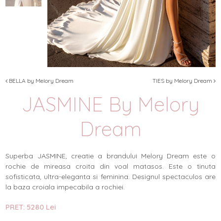
BELLA by Melory Dream
TIES by Melory Dream
JASMINE By Melory
Dream
Superba JASMINE, creatie a brandului Melory Dream este o
rochie de mireasa croita din voal matasos. Este o tinuta
sofisticata, ultra-eleganta si feminina. Designul spectaculos are
la baza croiala impecabila a rochiei.
PRET: 5280 Lei