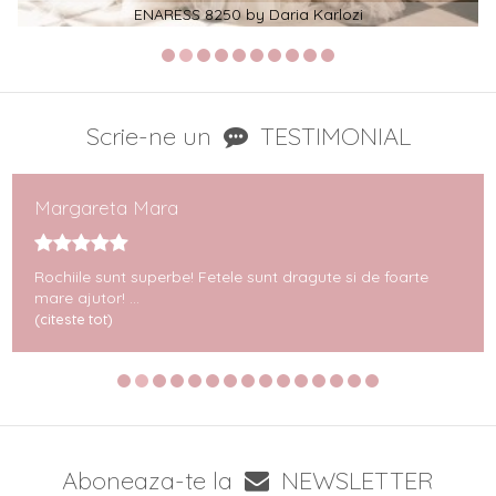
ENARESS 8250 by Daria Karlozi
Scrie-ne un
TESTIMONIAL
Margareta Mara
Rochiile sunt superbe! Fetele sunt dragute si de foarte
mare ajutor! ...
(citeste tot)
Aboneaza-te la
NEWSLETTER