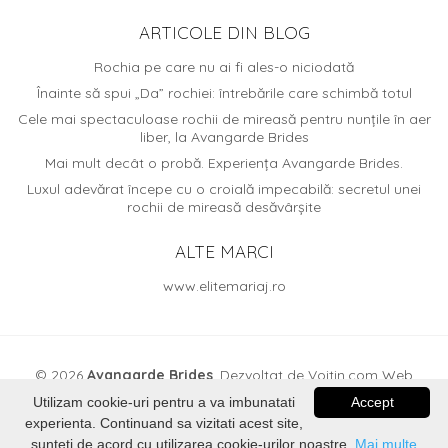
ARTICOLE DIN BLOG
Rochia pe care nu ai fi ales-o niciodată
Înainte să spui „Da” rochiei: întrebările care schimbă totul
Cele mai spectaculoase rochii de mireasă pentru nunțile în aer
liber, la Avangarde Brides
Mai mult decât o probă. Experiența Avangarde Brides.
Luxul adevărat începe cu o croială impecabilă: secretul unei
rochii de mireasă desăvârșite
ALTE MARCI
www.elitemariaj.ro
© 2026
Avangarde Brides
. Dezvoltat de
Voitin.com Web
Services
Utilizam cookie-uri pentru a va imbunatati
Accept
experienta. Continuand sa vizitati acest site,
sunteti de acord cu utilizarea cookie-urilor noastre.
Mai multe