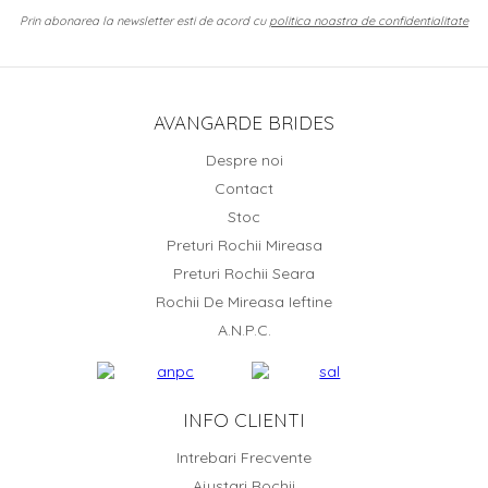
Prin abonarea la newsletter esti de acord cu
politica noastra de confidentialitate
AVANGARDE BRIDES
Despre noi
Contact
Stoc
Preturi Rochii Mireasa
Preturi Rochii Seara
Rochii De Mireasa Ieftine
A.N.P.C.
INFO CLIENTI
Intrebari Frecvente
Ajustari Rochii