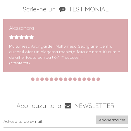
Scrie-ne un
TESTIMONIAL
Alessandra
Multumesc Avangarde ! Multumesc Georgianei pentru
ajutorul oferit in alegerea rochiei,o fata de nota 10 cum e
de altfel toata echipa ! ðŸ˜™ succes! ...
(citeste tot)
Aboneaza-te la
NEWSLETTER