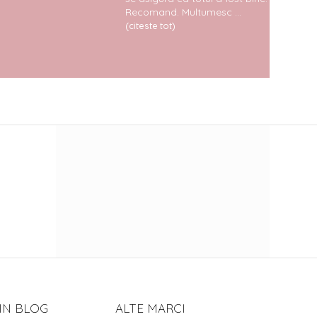
Recomand. Multumesc ...
materia
croitor
(citeste tot)
promp
Avangar
(citeste
IN BLOG
ALTE MARCI