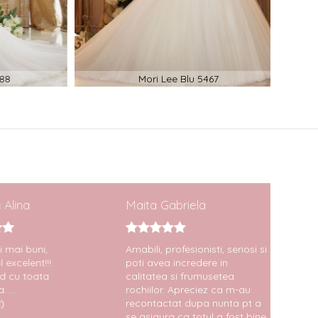
Mori Lee Blu 5467
V
ina
Maita Gabriela
Diana
ai buni,
Amabili, profesionisti, seriosi si
Eu am 
celent!!!
poti avea incredere in
martie 
u toata
calitatea si frumusetea
superb
.
rochiilor. Apreciez ca m-au
Blu 496
recontactat dupa nunta pt a
raportu
se asigura ca totul a fost bine.
bun, ro