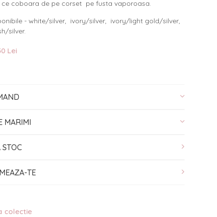
, ce coboara de pe corset pe fusta vaporoasa.
onibile - white/silver, ivory/silver, ivory/light gold/silver,
h/silver.
0 Lei
MAND
E MARIMI
A STOC
MEAZA-TE
a colectie