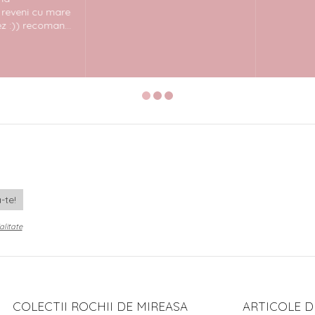
veni cu mare
)) recoman...
alitate
COLECTII ROCHII DE MIREASA
ARTICOLE D