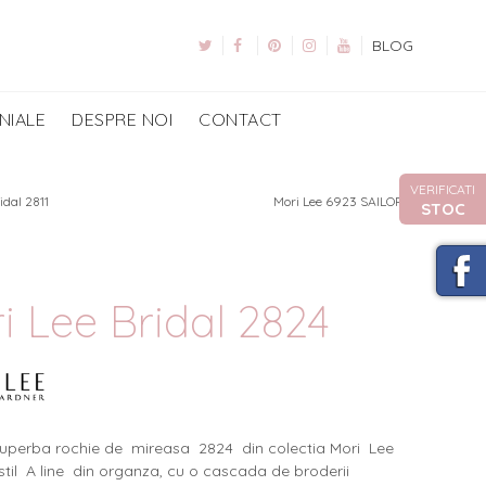
BLOG
NIALE
DESPRE NOI
CONTACT
VERIFICATI
idal 2811
Mori Lee 6923 SAILOR
STOC
i Lee Bridal 2824
uperba rochie de mireasa 2824 din colectia Mori Lee
stil A line din organza, cu o cascada de broderii