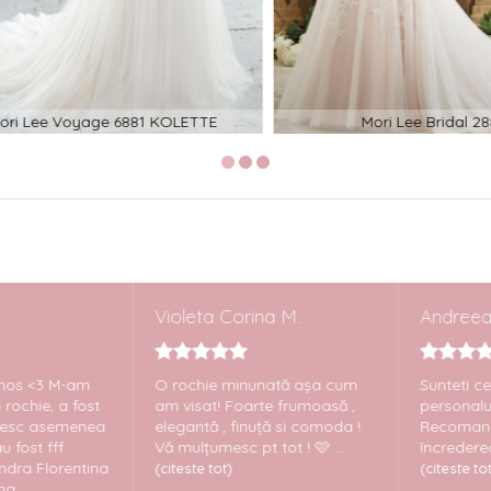
 Lee Voyage 6881 KOLETTE
Mori Lee Bridal 2888
Violeta Corina M.
Andreea Al
s <3 M-am
O rochie minunată așa cum
Sunteti cei m
ochie, a fost
am visat! Foarte frumoasă ,
personalul ex
esc asemenea
elegantă , finuță si comoda !
Recomand c
ost fff
Vă mulțumesc pt tot ! 🩷 ...
încrederea. ..
a Florentina
(citeste tot)
(citeste tot)