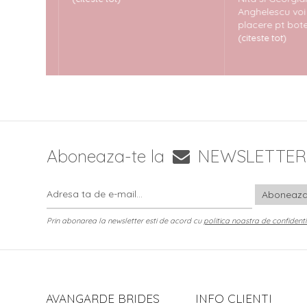
ițe din
Anghelescu voi re
..
placere pt botez :
(citeste tot)
Aboneaza-te la
NEWSLETTER
Prin abonarea la newsletter esti de acord cu
politica noastra de confidenti
AVANGARDE BRIDES
INFO CLIENTI