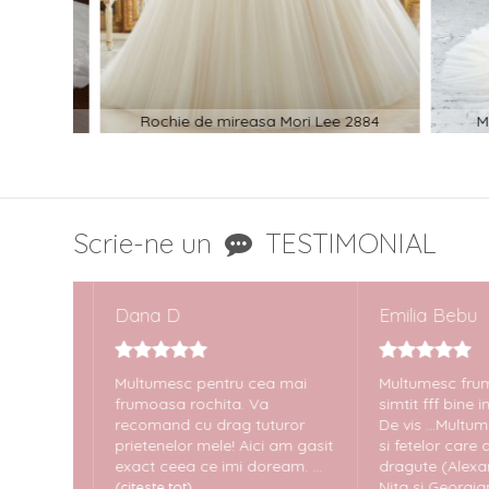
ina
Rochie de mireasa Mori Lee 2884
Mori
Scrie-ne un
TESTIMONIAL
Dana D
Emilia Bebu
riență
Multumesc pentru cea mai
Multumesc frumo
la
frumoasa rochita. Va
simtit fff bine in r
ire
recomand cu drag tuturor
De vis ...Multum
rarea
prietenelor mele! Aici am gasit
si fetelor care au f
rfect! Îi
exact ceea ce imi doream. ...
dragute (Alexandr
 P.S.
Nita si Georgiana
(citeste tot)