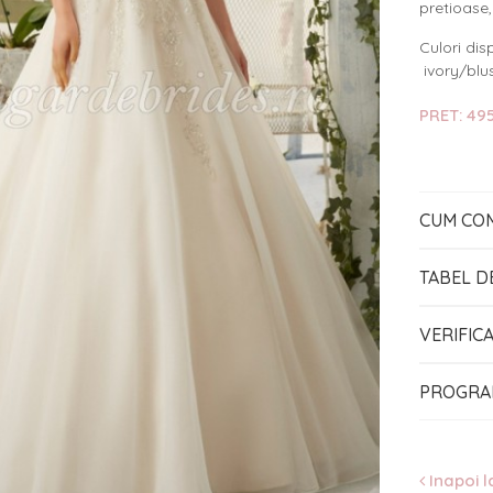
pretioase
Culori disp
ivory/blus
PRET: 495
CUM CO
TABEL D
VERIFIC
PROGRA
Inapoi l