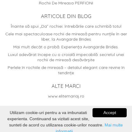
Rochii De Mireasa PERFIONI
ARTICOLE DIN BLOG
Înainte să spui „Da” rochiei: întrebările care schimbă totul
Cele mai spectaculoase rochii de mireasă pentru nunțile în aer
liber, la Avangarde Brides
Mai mult decât o probă. Experiența Avangarde Brides.
Luxul adevărat începe cu o croială impecabilă: secretul unei
rochii de mireasă desăvârșite
Perlele în rochiile de mireasă – detaliul elegant care revine în
tendințe
ALTE MARCI
www.elitemariaj.ro
Utilizam cookie-uri pentru a va imbunatati
Accept
experienta. Continuand sa vizitati acest site,
© 2026
Avangarde Brides
. Dezvoltat de
Voitin.com Web
sunteti de acord cu utilizarea cookie-urilor noastre.
Mai multe
Services
informatii...