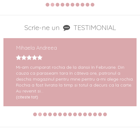
Scrie-ne un
TESTIMONIAL
Mihaela Andreea
Mi-am cumparat rochia de la dansii în Februarie. Din
cauza ca paraseam tara în câteva ore, patronul a
deschis magazinul pentru mine pentru a-mi alege rochia.
Rochia a fost livrata la timp si totul a decurs ca la carte.
Au revenit si...
(citeste tot)