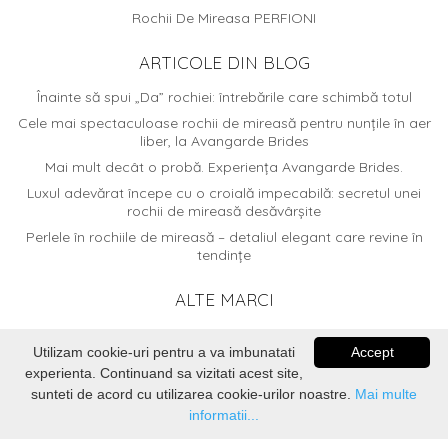
Rochii De Mireasa PERFIONI
ARTICOLE DIN BLOG
Înainte să spui „Da” rochiei: întrebările care schimbă totul
Cele mai spectaculoase rochii de mireasă pentru nunțile în aer
liber, la Avangarde Brides
Mai mult decât o probă. Experiența Avangarde Brides.
Luxul adevărat începe cu o croială impecabilă: secretul unei
rochii de mireasă desăvârșite
Perlele în rochiile de mireasă – detaliul elegant care revine în
tendințe
ALTE MARCI
www.elitemariaj.ro
Utilizam cookie-uri pentru a va imbunatati
Accept
experienta. Continuand sa vizitati acest site,
sunteti de acord cu utilizarea cookie-urilor noastre.
Mai multe
informatii...
© 2026
Avangarde Brides
. Dezvoltat de
Voitin.com Web
Services