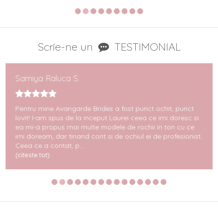
Scrie-ne un
TESTIMONIAL
Samiya Raluca S.
Pentru mine Avangarde Brides a fost punct ochit, punct
lovit! I-am spus de la inceput Laurei ceea ce imi doresc si
ea mi-a propus mai multe modele de rochii in ton cu ce
imi doream, dar tinand cont si de ochiul ei de profesionist.
Ceea ce a contat, p...
(citeste tot)