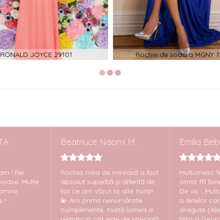
RONALD JOYCE 29101
Rochie de soacra MGNY 7
TA
Beatriuce Naomi M.
Emilia Beb
tam ! Ne
Rochia mea de mireasă a fost
Multumesc 
umoase. Multe
absolut superbă și diferită de
simtit fff bin
oamne
tot ce am văzut la alte nunți!
De vis ...M
! ...
💫 Am primit nenumărate
si fetelor car
complimente, toată lumea a
dragute (Ale
remarcat cât este de specială
Nita si Geor