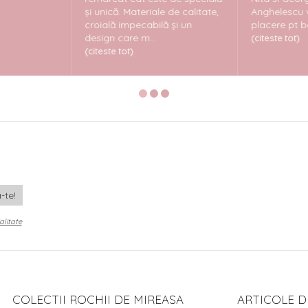
și unică. Materiale de calitate,
Anghelescu 
croială impecabilă și un
placere pt b
design care m...
(citeste tot)
(citeste tot)
alitate
COLECTII ROCHII DE MIREASA
ARTICOLE D