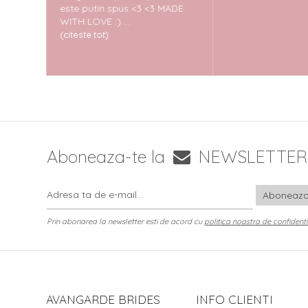
este putin spus <3 <3 MADE
tate si
WITH LOVE :) ...
eu am
(citeste tot)
rochita
Aboneaza-te la
NEWSLETTER
Prin abonarea la newsletter esti de acord cu
politica noastra de confidenti
AVANGARDE BRIDES
INFO CLIENTI