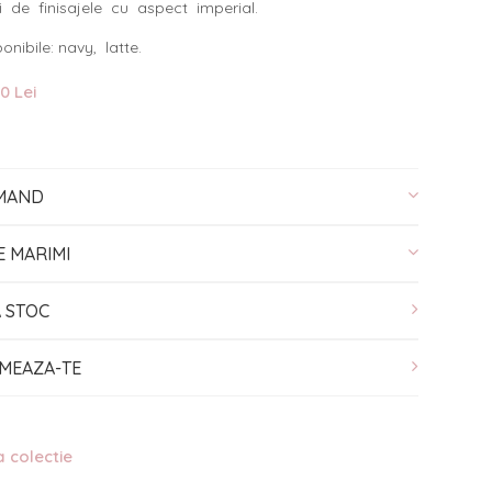
i de finisajele cu aspect imperial.
ponibile: navy, latte.
0 Lei
MAND
E MARIMI
A STOC
MEAZA-TE
a colectie