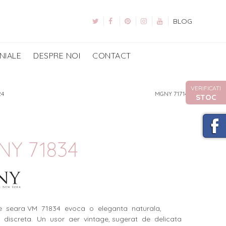
BLOG
NIALE
DESPRE NOI
CONTACT
VERIFICATI
24
MGNY 71714
STOC
Y 71834
e seara VM 71834 evoca o eleganta naturala,
, discreta. Un usor aer vintage, sugerat de delicata