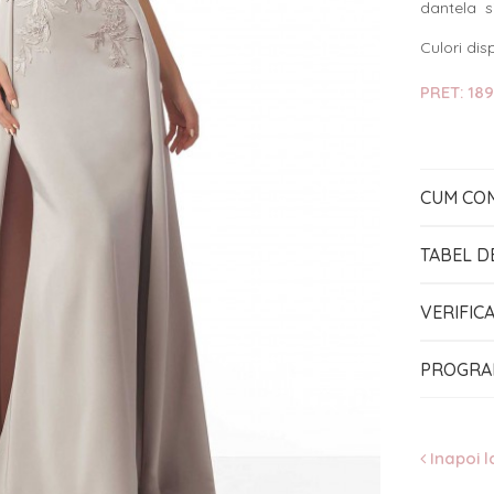
dantela s
Culori dis
PRET: 189
CUM CO
TABEL D
VERIFIC
PROGRA
Inapoi l