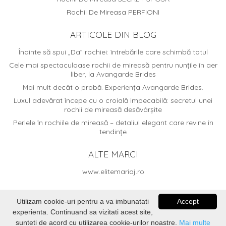
Rochii De Mireasa PERFIONI
ARTICOLE DIN BLOG
Înainte să spui „Da” rochiei: întrebările care schimbă totul
Cele mai spectaculoase rochii de mireasă pentru nunțile în aer
liber, la Avangarde Brides
Mai mult decât o probă. Experiența Avangarde Brides.
Luxul adevărat începe cu o croială impecabilă: secretul unei
rochii de mireasă desăvârșite
Perlele în rochiile de mireasă – detaliul elegant care revine în
tendințe
ALTE MARCI
www.elitemariaj.ro
Utilizam cookie-uri pentru a va imbunatati
Accept
experienta. Continuand sa vizitati acest site,
© 2026
Avangarde Brides
. Dezvoltat de
Voitin.com Web
sunteti de acord cu utilizarea cookie-urilor noastre.
Mai multe
Services