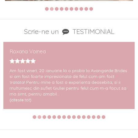
Scrie-ne un
TESTIMONIAL
Roxana Voinea
Am fost vineri, 20 ianuarie la o proba la Avangarde Brides
si am fost foarte impresionata de felul cum am fost
tratata! Pentru mine a fost o experienta deosebita, si ii
multumesc din suflet Giuliei pentru felul cum m-a facut sa
ma simt, pentru amabil...
(citeste tot)