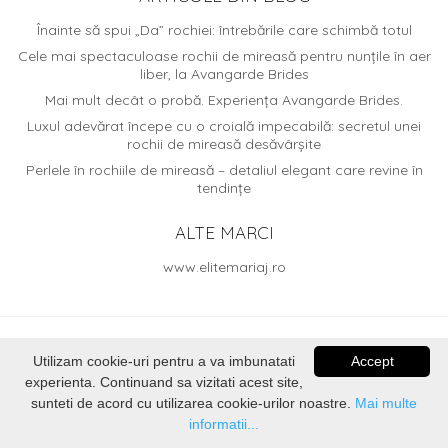
Înainte să spui „Da” rochiei: întrebările care schimbă totul
Cele mai spectaculoase rochii de mireasă pentru nunțile în aer
liber, la Avangarde Brides
Mai mult decât o probă. Experiența Avangarde Brides.
Luxul adevărat începe cu o croială impecabilă: secretul unei
rochii de mireasă desăvârșite
Perlele în rochiile de mireasă – detaliul elegant care revine în
tendințe
ALTE MARCI
www.elitemariaj.ro
© 2026
Avangarde Brides
. Dezvoltat de
Voitin.com Web
Utilizam cookie-uri pentru a va imbunatati
Accept
Services
experienta. Continuand sa vizitati acest site,
sunteti de acord cu utilizarea cookie-urilor noastre.
Mai multe
informatii...