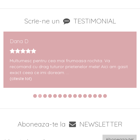
Scrie-ne un
TESTIMONIAL
Dana D
Multumesc pentru cea mai frumoasa rochita. Va
recomand cu drag tuturor prietenelor mele! Aici am gasit
exact ceea ce imi doream. ...
(citeste tot)
Aboneaza-te la
NEWSLETTER