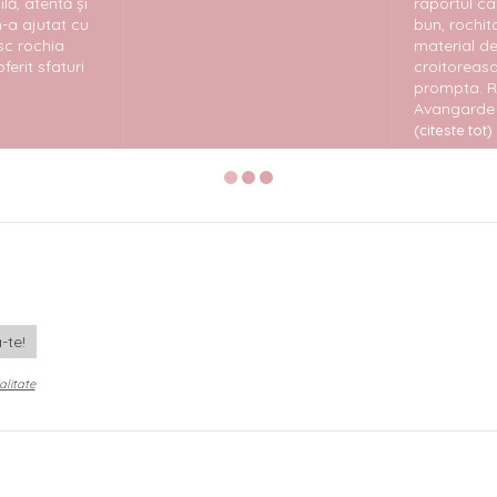
, atentă și
raportul cali
a ajutat cu
bun, rochita
c rochia
material de 
erit sfaturi
croitoreasa 
prompta. R
Avangarde ..
(citeste tot)
alitate