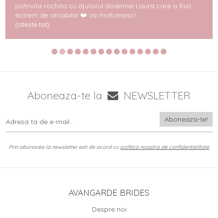
potrivita rochita cu ajutorul doamnei Laura care a fost
extrem de amabila! ❤️ va multumesc! ...
(citeste tot)
Aboneaza-te la
NEWSLETTER
Prin abonarea la newsletter esti de acord cu
politica noastra de confidentialitate
AVANGARDE BRIDES
Despre noi