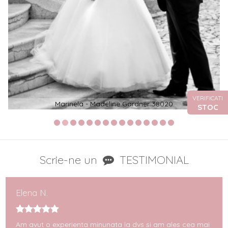
VERIFICATI
Marinela - Madeline Gardner 38020
STOC
Scrie-ne un
TESTIMONIAL
Elena N.
Am avut o experienta minunata la dvs si am ales cea mai