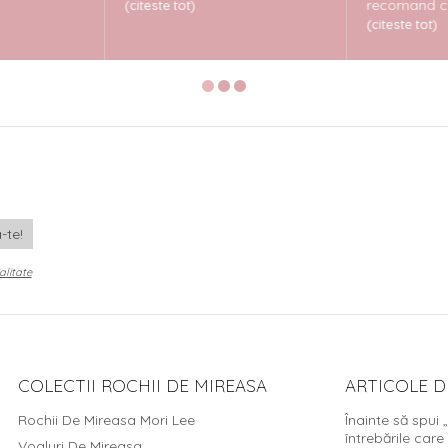
recomand cu 
(citeste tot)
(citeste tot)
alitate
COLECTII ROCHII DE MIREASA
ARTICOLE D
Rochii De Mireasa Mori Lee
Înainte să spui 
întrebările care
Voaluri De Mireasa