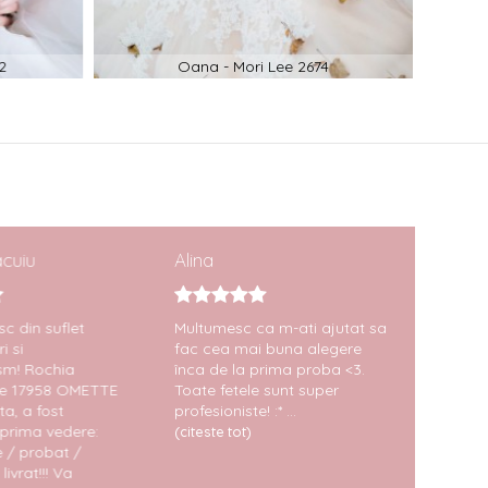
2
Oana - Mori Lee 2674
cuiu
Alina
Maita
c din suflet
Multumesc ca m-ati ajutat sa
Amabili
i si
fac cea mai buna alegere
poti av
sm! Rochia
înca de la prima proba <3.
calitat
ne 17958 OMETTE
Toate fetele sunt super
rochiil
a, a fost
profesioniste! :* ...
recont
prima vedere:
se asig
(citeste tot)
e / probat /
Recoma
ivrat!!! Va
(citeste