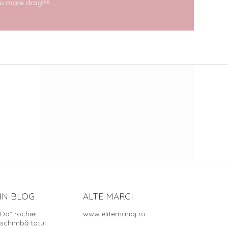
mare drag!!!!! ...
IN BLOG
ALTE MARCI
„Da” rochiei:
www.elitemariaj.ro
 schimbă totul