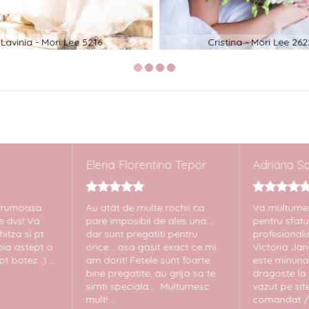
Lavinia - Mori Lee 5216
Cristina - Mori Lee 262
Elena Florentina Tepor
Adriana Sa
frumoasa
Au atât de multe rochii ca
Va multumes
e dvs! Va
pare imposibil de ales una...
pentru sfatur
itza si pt
dar sunt pregatiti pentru
profesionali
bia astept o
orice... asa gasit exact ce mi
Victoria Ja
 botez :) ...
am dorit! Fetele sunt foarte
este minunat
bine pregatite, au grija sa te
dragoste la 
simti speciala... Multumesc
vazut pe sit
mult! ...
comandat / l