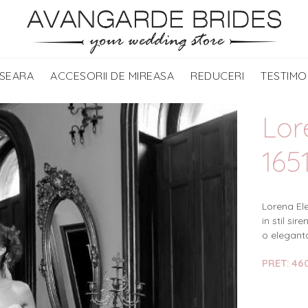
 SEARA
ACCESORII DE MIREASA
REDUCERI
TESTIMO
Lor
165
Lorena El
in stil si
o eleganta
PRET: 460