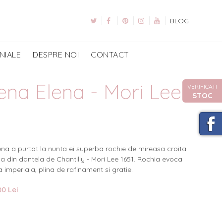
BLOG
NIALE
DESPRE NOI
CONTACT
ena Elena - Mori Lee
VERIFICATI
STOC
1
ena a purtat la nunta ei superba rochie de mireasa croita
rena din dantela de Chantilly - Mori Lee 1651. Rochia
evoca
 imperiala, plina de rafinament si gratie.
0 Lei