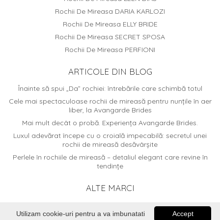
Rochii De Mireasa DARIA KARLOZI
Rochii De Mireasa ELLY BRIDE
Rochii De Mireasa SECRET SPOSA
Rochii De Mireasa PERFIONI
ARTICOLE DIN BLOG
Înainte să spui „Da” rochiei: întrebările care schimbă totul
Cele mai spectaculoase rochii de mireasă pentru nunțile în aer
liber, la Avangarde Brides
Mai mult decât o probă. Experiența Avangarde Brides.
Luxul adevărat începe cu o croială impecabilă: secretul unei
rochii de mireasă desăvârșite
Perlele în rochiile de mireasă – detaliul elegant care revine în
tendințe
ALTE MARCI
www.elitemariaj.ro
Utilizam cookie-uri pentru a va imbunatati
Accept