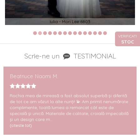
Iulia - Mori Lee 6803
VERIFICATI
STOC
Scrie-ne un
TESTIMONIAL
Beatriuce Naomi M.
Rochia mea de mireasă a fost absolut superbă și diferită
de tot ce am văzut la alte nunți! 💫 Am primit nenumărate
complimente, toată lumea a remarcat cât este de
specială și unică. Materiale de calitate, croială impecabilă
și un design care m...
(citeste tot)