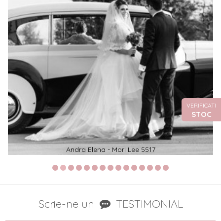
VERIFICATI
STOC
Andra Elena - Mori Lee 5517
Scrie-ne un
TESTIMONIAL