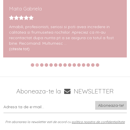
Maita Gabriela
Amabili, profesionisti, seriosi si poti avea incredere in
calitatea si frumusetea rochiilor. Apreciez ca m-au
recontactat dupa nunta pt a se asigura ca totul a fost
bine. Recomand. Multumesc ...
(citeste tot)
Aboneaza-te la
NEWSLETTER
Prin abonarea la newsletter esti de acord cu
politica noastra de confidentialitate