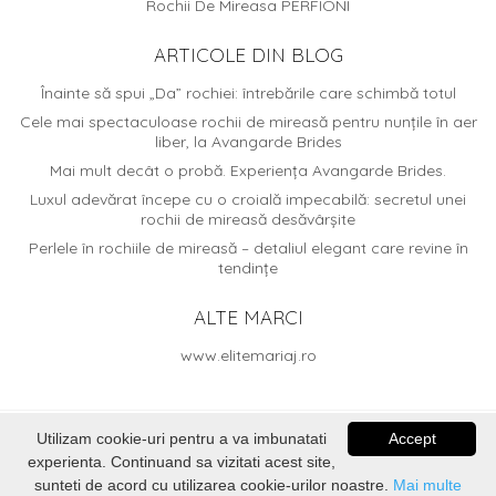
Rochii De Mireasa PERFIONI
ARTICOLE DIN BLOG
Înainte să spui „Da” rochiei: întrebările care schimbă totul
Cele mai spectaculoase rochii de mireasă pentru nunțile în aer
liber, la Avangarde Brides
Mai mult decât o probă. Experiența Avangarde Brides.
Luxul adevărat începe cu o croială impecabilă: secretul unei
rochii de mireasă desăvârșite
Perlele în rochiile de mireasă – detaliul elegant care revine în
tendințe
ALTE MARCI
www.elitemariaj.ro
Utilizam cookie-uri pentru a va imbunatati
Accept
© 2026
Avangarde Brides
. Dezvoltat de
Voitin.com Web
experienta. Continuand sa vizitati acest site,
Services
sunteti de acord cu utilizarea cookie-urilor noastre.
Mai multe