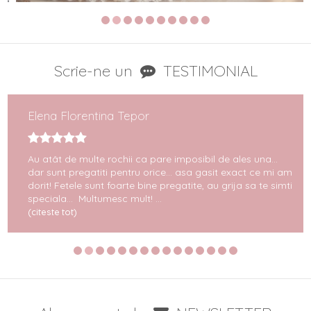
Scrie-ne un
TESTIMONIAL
Elena Florentina Tepor
Au atât de multe rochii ca pare imposibil de ales una...
dar sunt pregatiti pentru orice... asa gasit exact ce mi am
dorit! Fetele sunt foarte bine pregatite, au grija sa te simti
speciala... Multumesc mult! ...
(citeste tot)