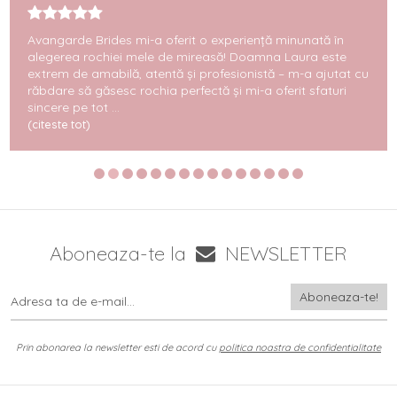
Avangarde Brides mi-a oferit o experiență minunată în
alegerea rochiei mele de mireasă! Doamna Laura este
extrem de amabilă, atentă și profesionistă – m-a ajutat cu
răbdare să găsesc rochia perfectă și mi-a oferit sfaturi
sincere pe tot ...
(citeste tot)
Aboneaza-te la
NEWSLETTER
Prin abonarea la newsletter esti de acord cu
politica noastra de confidentialitate