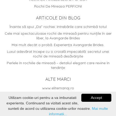
Rochii De Mireasa PERFIONI
ARTICOLE DIN BLOG
Înainte să spui „Da” rochiei: întrebările care schimbă totul
Cele mai spectaculoase rochii de mireasă pentru nunțile în aer
liber, la Avangarde Brides
Mai mult decât o probă. Experiența Avangarde Brides.
Luxul adevărat începe cu o croială impecabilă: secretul unei
rochii de mireasă desăvârșite
Perlele în rochiile de mireasă – detaliul elegant care revine în
tendințe
ALTE MARCI
www.elitemariaj.ro
Utilizam cookie-uri pentru a va imbunatati
Accept
experienta. Continuand sa vizitati acest site,
sunteti de acord cu utilizarea cookie-urilor noastre.
Mai multe
© 2026
Avangarde Brides
. Dezvoltat de
Voitin.com Web
informatii...
Services