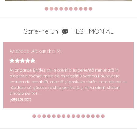
Scrie-ne un
TESTIMONIAL
Andreea Alexandra M.
Avangarde Brides mi-a oferit o experiență minunată în
alegerea rochiei mele de mireasă! Doamna Laura este
extrem de amabilă, atentă și profesionistă – m-a ajutat cu
răbdare să găsesc rochia perfectă și mi-a oferit sfaturi
sincere pe tot ...
(citeste tot)