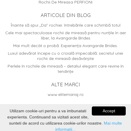
Rochii De Mireasa PERFIONI
ARTICOLE DIN BLOG
Înainte să spui „Da” rochiei: întrebările care schimbă totul
Cele mai spectaculoase rochii de mireasă pentru nunțile în aer
liber, la Avangarde Brides
Mai mult decât o probă. Experiența Avangarde Brides.
Luxul adevărat începe cu o croială impecabilă: secretul unei
rochii de mireasă desăvârșite
Perlele în rochiile de mireasă – detaliul elegant care revine în
tendințe
ALTE MARCI
www.elitemariaj.ro
Utilizam cookie-uri pentru a va imbunatati
Accept
experienta. Continuand sa vizitati acest site,
© 2026
Avangarde Brides
. Dezvoltat de
Voitin.com Web
sunteti de acord cu utilizarea cookie-urilor noastre.
Mai multe
Services
informatii...