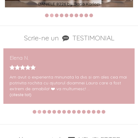
DANIELE 8226 by Daria Karlozi
Scrie-ne un
TESTIMONIAL
Elena N.
Am avut o experienta minunata la dvs si am ales cea mai
potrivita rochita cu ajutorul doamnei Laura care a fost
extrem de amabila! ❤️ va multumesc! ...
(citeste tot)