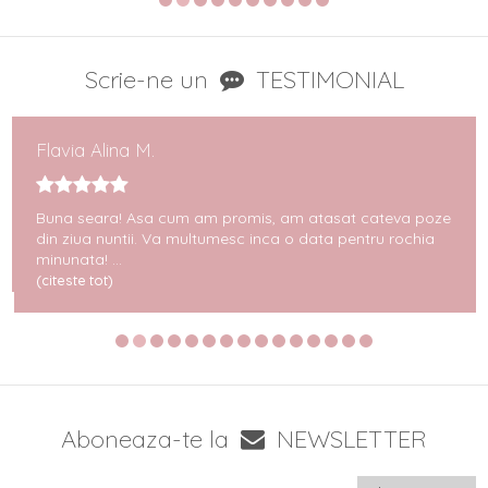
Scrie-ne un
TESTIMONIAL
Flavia Alina M.
Buna seara! Asa cum am promis, am atasat cateva poze
din ziua nuntii. Va multumesc inca o data pentru rochia
minunata! ...
(citeste tot)
Aboneaza-te la
NEWSLETTER