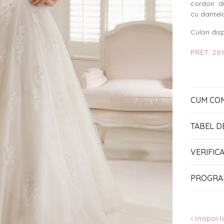
cordon di
cu dantel
Culori disp
PRET: 261
CUM CO
TABEL D
VERIFIC
PROGRA
Inapoi l