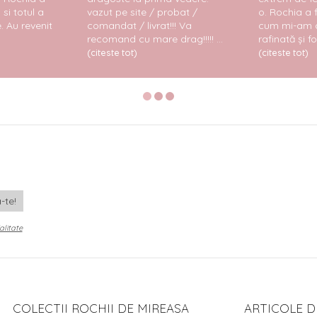
 si totul a
vazut pe site / probat /
o. Rochia a 
. Au revenit
comandat / livrat!!! Va
cum mi-am d
recomand cu mare drag!!!!! ...
rafinată și fo
(citeste tot)
(citeste tot)
alitate
COLECTII ROCHII DE MIREASA
ARTICOLE D