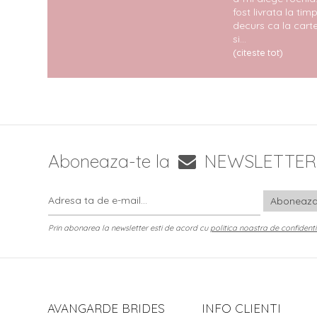
fost livrata la timp
decurs ca la carte
si...
(citeste tot)
Aboneaza-te la
NEWSLETTER
Prin abonarea la newsletter esti de acord cu
politica noastra de confidenti
AVANGARDE BRIDES
INFO CLIENTI