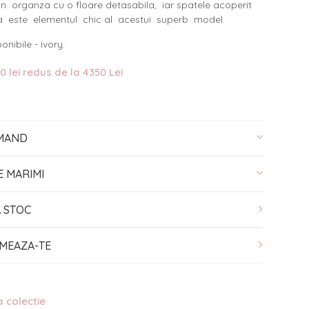
n organza cu o floare detasabila, iar spatele acoperit
a este elementul chic al acestui superb model.
onibile - ivory.
0 lei redus de la 4350 Lei
MAND
E MARIMI
A STOC
MEAZA-TE
a colectie