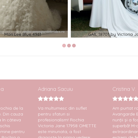
Mori Lee Blue 4961
GAIL 18701 by Victoria J
ea
Adriana Sacuiu
Cristina V.
ochia de la
Va multumesc din suflet
Am purtat ro
e. Din cauza
pentru sfaturi si
Avangarde Br
 în câteva
profesionalism! Rochia
nunții și a f
eschis
Victoria Jane 17958 OMETTE
superbă! M-
 mine pentru
este minunata, a fost
extraordinar 
. Rochia a
dragoste la prima vedere:
extrem de fe