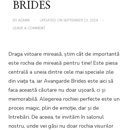
BRIDES
BY
ADMIN
UPDATED ON
SEPTEMBER 13, 2024
ON
LEAVE A COMMENT
DE
CE
SA
ALEGI
AVANGARDE
Draga viitoare mireasă, știm cât de importantă
BRIDES
este rochia de mireasă pentru tine! Este piesa
centrală a uneia dintre cele mai speciale zile
din viața ta, iar Avangarde Brides este aici să
faca această căutare nu doar ușoară, ci și
memorabilă. Alegerea rochiei perfecte este un
proces magic, plin de emoție, dar și de
întrebări. De aceea, te invităm în salonul
nostru, unde vei găsi nu doar rochia visurilor