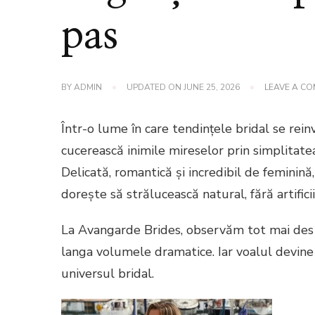
pas
BY
ADMIN
UPDATED ON
JUNE 25, 2026
LEAVE A C
Într-o lume în care tendințele bridal se rein
cucerească inimile mireselor prin simplitate
Delicată, romantică și incredibil de feminină
dorește să strălucească natural, fără artificii
La Avangarde Brides, observăm tot mai des 
langa volumele dramatice. Iar voalul devine 
universul bridal.