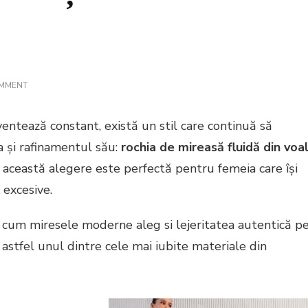
ON
OMMENT
ROCHIA
DE
MIREASĂ
ventează constant, există un stil care continuă să
FLUIDĂ
–
a și rafinamentul său:
rochia de mireasă fluidă din voa
ELEGANȚA
, această alegere este perfectă pentru femeia care își
CARE
PLUTEȘTE
 excesive.
LA
FIECARE
PAS
cum miresele moderne aleg si lejeritatea autentică p
astfel unul dintre cele mai iubite materiale din