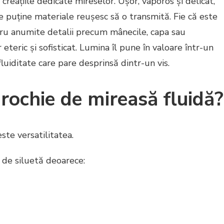
 creațiile dedicate mireselor. Ușor, vaporos și delicat,
 puține materiale reușesc să o transmită. Fie că este
tru anumite detalii precum mânecile, capa sau
teric și sofisticat. Lumina îl pune în valoare într-un
fluiditate care pare desprinsă dintr-un vis.
o rochie de mireasă fluidă?
ste versatilitatea.
p de siluetă deoarece: