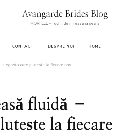
Avangarde Brides Blog
MORI LEE – rochii de mireasa si seara
CONTACT
DESPRE NOI
HOME
– eleganța care plutește la fiecare pas
asă fluidă –
lutește la fiecare