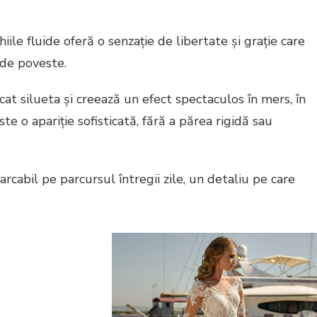
ile fluide oferă o senzație de libertate și grație care
de poveste.
at silueta și creează un efect spectaculos în mers, în
ste o apariție sofisticată, fără a părea rigidă sau
cabil pe parcursul întregii zile, un detaliu pe care