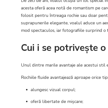
De zeci de ani, voalul ocupă un loc special în
acesta oferă acea notă de romantism pe care
folosit pentru întreaga rochie sau doar pen
suprapunerile elegante, voalul aduce un aer e
mod spectaculos, iar fotografiile surprind o 
Cui i se potrivește 
Unul dintre marile avantaje ale acestui stil e
Rochiile fluide avantajează aproape orice ti
alungesc vizual corpul;
oferă libertate de mișcare;