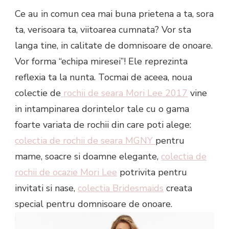
Ce au in comun cea mai buna prietena a ta, sora
ta, verisoara ta, viitoarea cumnata? Vor sta
langa tine, in calitate de domnisoare de onoare.
Vor forma “echipa miresei”! Ele reprezinta
reflexia ta la nunta. Tocmai de aceea, noua
colectie de
rochii de seara Mori Lee 2017
vine
in intampinarea dorintelor tale cu o gama
foarte variata de rochii din care poti alege:
colectia de rochii de seara MGNY
pentru
mame, soacre si doamne elegante,
colectia de
rochii de ocazie Mori Lee
potrivita pentru
invitati si nase,
colectia Bridesmaids
creata
special pentru domnisoare de onoare.