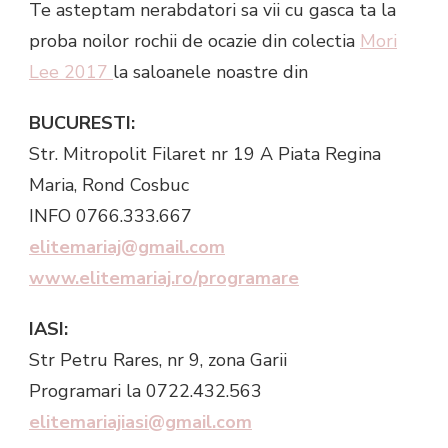
Te asteptam nerabdatori sa vii cu gasca ta la
proba noilor rochii de ocazie din colectia
Mori
Lee 2017
la saloanele noastre din
BUCURESTI:
Str. Mitropolit Filaret nr 19 A Piata Regina
Maria, Rond Cosbuc
INFO 0766.333.667
elitemariaj@gmail.com
www.elitemariaj.ro/programare
IASI:
Str Petru Rares, nr 9, zona Garii
Programari la 0722.432.563
elitemariajiasi@gmail.com