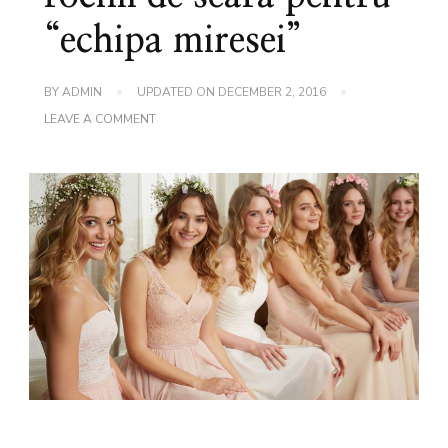
“echipa miresei”
BY
ADMIN
UPDATED ON
DECEMBER 2, 2016
ON
LEAVE A COMMENT
MORI
LEE
2017
–
ROCHII
DE
SEARA
PENTRU
“ECHIPA
MIRESEI”