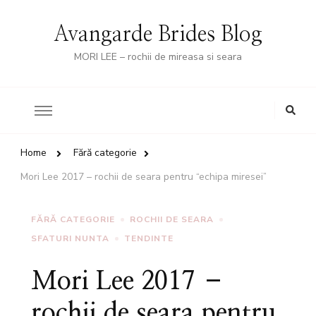
Avangarde Brides Blog
MORI LEE – rochii de mireasa si seara
Looking
for
Something?
Home
Fără categorie
Mori Lee 2017 – rochii de seara pentru “echipa miresei”
FĂRĂ CATEGORIE
ROCHII DE SEARA
SFATURI NUNTA
TENDINTE
Mori Lee 2017 –
rochii de seara pentru