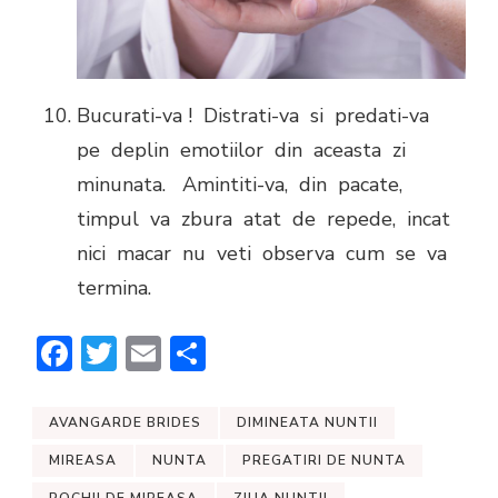
Bucurati-va ! Distrati-va si predati-va
pe deplin emotiilor din aceasta zi
minunata. Amintiti-va, din pacate,
timpul va zbura atat de repede, incat
nici macar nu veti observa cum se va
termina.
Facebook
Twitter
Email
Share
AVANGARDE BRIDES
DIMINEATA NUNTII
MIREASA
NUNTA
PREGATIRI DE NUNTA
ROCHII DE MIREASA
ZIUA NUNTII