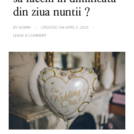
din ziua nuntii ?
BY
ADMIN
UPDATED ON
APRIL 5, 2019
ON
LEAVE A COMMENT
NUNTA
SE
APROPIE
!
CE
SA
FACEM
IN
DIMINEATA
DIN
ZIUA
NUNTII
?