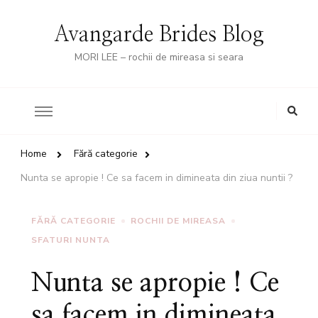
Avangarde Brides Blog
MORI LEE – rochii de mireasa si seara
Looking
for
Something?
Home
Fără categorie
Nunta se apropie ! Ce sa facem in dimineata din ziua nuntii ?
FĂRĂ CATEGORIE
ROCHII DE MIREASA
SFATURI NUNTA
Nunta se apropie ! Ce
sa facem in dimineata