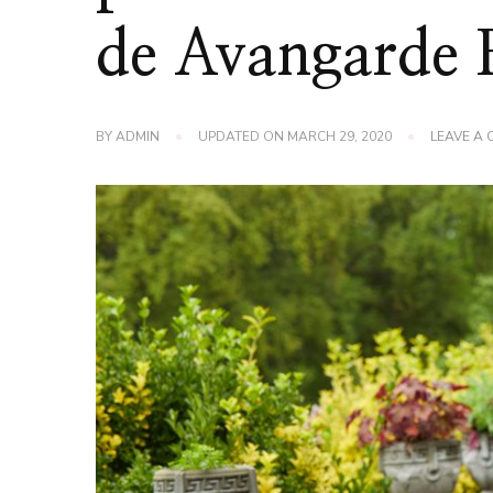
de Avangarde 
BY
ADMIN
UPDATED ON
MARCH 29, 2020
LEAVE A