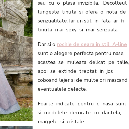
sau cu o plasa invizibila. Decolteul
lungeste tinuta si ofera o nota de
senzualitate. Iar un slit in fata ar fi
tinuta mai sexy si mai senzuala.
Dar si o
rochie de seara in stil A-line
sunt o alegere perfecta pentru nase,
acestea se muleaza delicat pe talie
apoi se extinde treptat in jos
coboand lejer si de multe ori mascand
eventualele defecte.
Foarte indicate pentru o nasa sunt
si modelele decorate cu dantela,
margele si cristale.