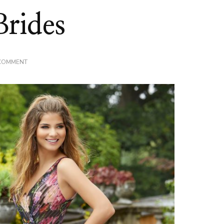
Brides
ON
 COMMENT
ALEGEREA
UNEI
ROCHII
DE
NASA
PERFECTE
–
MISIUNE
USOARA
ALATURI
DE
AVANGARDE
BRIDES