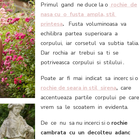
Primul gand ne duce la o
rochie de
nasa cu o fusta ampla, stil
printesa
.
Fusta voluminoasa va
echilibra partea superioara a
corpului, iar corsetul va subtia talia
Dar rochia ar trebui sa ti se
potriveasca corpului si stilului .
Poate ar fi mai indicat sa incerc si o
rochie de seara in stil sirena
,
care
accentueaza partile corpului pe car
vrem sa le scoatem in evidenta.
De ce nu sa nu incerci si o
rochie
cambrata cu un decolteu adanc