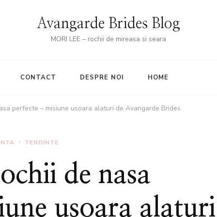
Avangarde Brides Blog
MORI LEE – rochii de mireasa si seara
CONTACT
DESPRE NOI
HOME
nasa perfecte – misiune usoara alaturi de Avangarde Brides
UNTA
TENDINTE
ochii de nasa
iune usoara alaturi