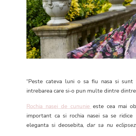
“Peste cateva luni o sa fiu nasa si sunt
intrebarea care si-o pun multe dintre dint
Rochia nasei
de cununie
este cea mai ob
important ca si rochia nasei sa se ridice l
eleganta si deosebita,
dar sa nu eclipsez