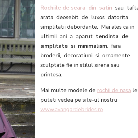
Rochiile de seara din satin
sau taft
arata deosebit de luxos datorita
simplitatii debordante. Mai ales ca in
ultimii ani a aparut
tendinta de
simplitate si minimalism
, fara
broderii, decoratiuni si ornamente
sculptate fie in stilul sirena sau
printesa.
Mai multe modele de
rochii de nasa
le
puteti vedea pe site-ul nostru
www.avangardebrides.ro