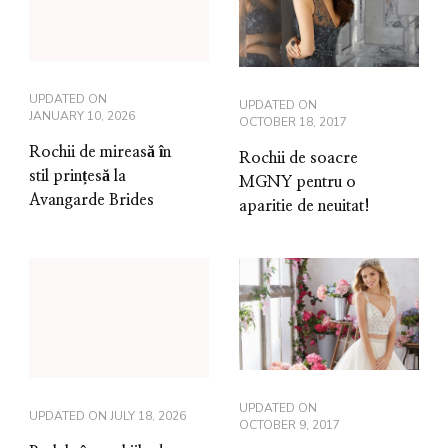
UPDATED ON
UPDATED ON
JANUARY 10, 2026
OCTOBER 18, 2017
Rochii de mireasă în
Rochii de soacre
stil prințesă la
MGNY pentru o
Avangarde Brides
aparitie de neuitat!
UPDATED ON
UPDATED ON
JULY 18, 2026
OCTOBER 9, 2017