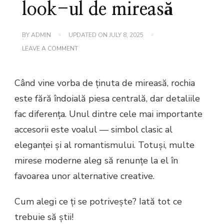
look-ul de mireasă
BY
ADMIN
UPDATED ON
JULY 8, 2025
ON
LEAVE A COMMENT
VOAL
SAU
FĂRĂ
Când vine vorba de ținuta de mireasă, rochia
VOAL?
CUM
este fără îndoială piesa centrală, dar detaliile
ÎȚI
COMPLETEZI
fac diferența. Unul dintre cele mai importante
LOOK-
UL
accesorii este voalul — simbol clasic al
DE
MIREASĂ
eleganței și al romantismului. Totuși, multe
mirese moderne aleg să renunțe la el în
favoarea unor alternative creative.
Cum alegi ce ți se potrivește? Iată tot ce
trebuie să știi!