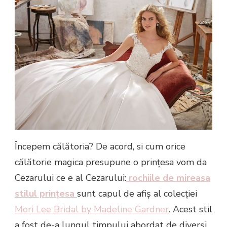
Începem călătoria? De acord, si cum orice
călătorie magica presupune o prințesa vom da
Cezarului ce e al Cezarului:
rochiile de mireasa
stilul prințesa
sunt capul de afiș al colecției
Mori Lee Bridal by Madeline Gardner
. Acest stil
a fost de-a lungul timpului abordat de diverși