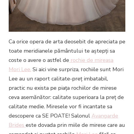
Ca orice opera de arta deosebit de apreciata pe
toate meridianele pământului te aștepți sa
coste o avere o astfel de
rochie de mireasa
Mori Lee.
Si aici vine surpriza, rochiile sunt Mori
Lee au un raport calitate-preț imbatabil,
practic nu exista pe piața rochiilor de mirese
ceva asemănător: calitate superioara la preț de
calitate medie. Miresele vor fi incantate sa
descopere ca SE POATE! Salonul
Avangarde
Brides
este dovada prin miile de mirese care au