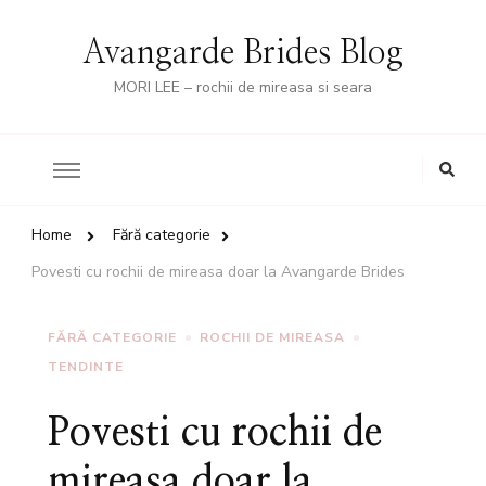
Avangarde Brides Blog
MORI LEE – rochii de mireasa si seara
Looking
for
Something?
Home
Fără categorie
Povesti cu rochii de mireasa doar la Avangarde Brides
FĂRĂ CATEGORIE
ROCHII DE MIREASA
TENDINTE
Povesti cu rochii de
mireasa doar la