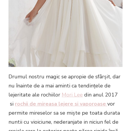
Drumul nostru magic se apropie de sfârșit, dar
nu înainte de a mai aminti ca tendințele de
lejeritate ale rochiilor
Mori Lee
din anul 2017
si
rochii de mireasa lejere si vaporoase
vor
permite mireselor sa se miște pe toata durata
nuntii cu vioiciune, nederanjate in niciun fel de
croiala care la exterior poate părea rigida însă