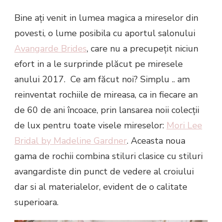
Bine ați venit in lumea magica a mireselor din
povesti, o lume posibila cu aportul salonului
Avangarde Brides
, care nu a precupețit niciun
efort in a le surprinde plăcut pe miresele
anului 2017. Ce am făcut noi? Simplu .. am
reinventat rochiile de mireasa, ca in fiecare an
de 60 de ani încoace, prin lansarea noii colecții
de lux pentru toate visele mireselor:
Mori Lee
Bridal by Madeline Gardner
. Aceasta noua
gama de rochii combina stiluri clasice cu stiluri
avangardiste din punct de vedere al croiului
dar si al materialelor, evident de o calitate
superioara.