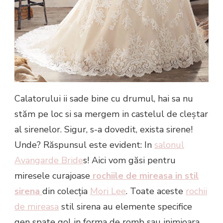
Calatorului ii sade bine cu drumul, hai sa nu
stăm pe loc si sa mergem in castelul de cleștar
al sirenelor. Sigur, s-a dovedit, exista sirene!
Unde? Răspunsul este evident: In
salonul
Avangarde Bride
s! Aici vom găsi pentru
miresele curajoase
rochiile de mireasa in stil
sirena
din colecția
Mori Lee
. Toate aceste
rochii
de mireasa
stil sirena au elemente specifice
gen spate gol in forma de romb sau inimioara,