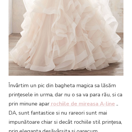
Învârtim un pic din bagheta magica sa lăsăm
prințesele in urma, dar nu o sa va para rău, si ca
prin minune apar
rochiile de mireasa A-line
..
DA, sunt fantastice si nu rareori sunt mai
impunătoare chiar si decât rochiile stil prințesa,
prin eleganta desăvârșita si oarecum