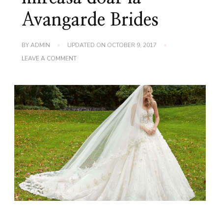
Avangarde Brides
BY
ADMIN
UPDATED ON
OCTOBER 9, 2017
ON
LEAVE A COMMENT
POVESTI
CU
ROCHII
DE
MIREASA
DOAR
LA
AVANGARDE
BRIDES