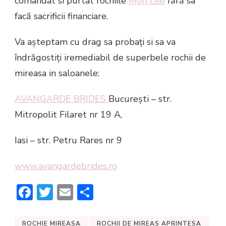
comandat si purtat rochiile
Mori Lee
fără sa
facă sacrificii financiare.
Va așteptam cu drag sa probați si sa va
îndrăgostiți iremediabil de superbele rochii de
mireasa in saloanele:
AVANGARDE BRIDES
București – str.
Mitropolit Filaret nr 19 A,
Iasi – str. Petru Rares nr 9
www.avangardebrides.ro
Facebook
Twitter
Email
Share
ROCHIE MIREASA
ROCHII DE MIREAS APRINTESA