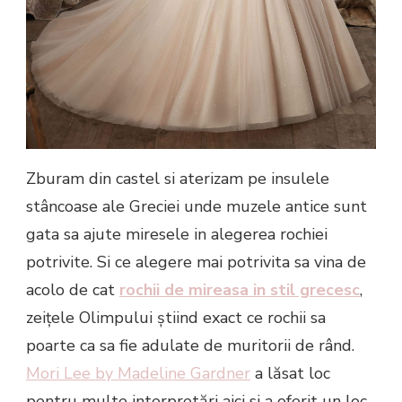
Zburam din castel si aterizam pe insulele
stâncoase ale Greciei unde muzele antice sunt
gata sa ajute miresele in alegerea rochiei
potrivite. Si ce alegere mai potrivita sa vina de
acolo de cat
rochii de mireasa in stil grecesc
,
zeițele Olimpului știind exact ce rochii sa
poarte ca sa fie adulate de muritorii de rând.
Mori Lee by Madeline Gardner
a lăsat loc
pentru multe interpretări aici si a oferit un loc