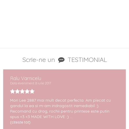
Scrie-ne un
TESTIMONIAL
Ralu Varnicelu
Data eveniment: 8 iulie 2017
Mori Lee 2887 mai mult decat perfecta. Am plecat cu
gandul la ea si m-am indragostit iremediabil :).
Recomand cu drag, rochii pentru printese este putin
spus <3 <3 MADE WITH LOVE :) ...
(citeste tot)